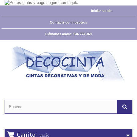
Iniciar sesión
Contacte con nosotros
Llámanos ahora:
946 774 369
Carrito:
vacío