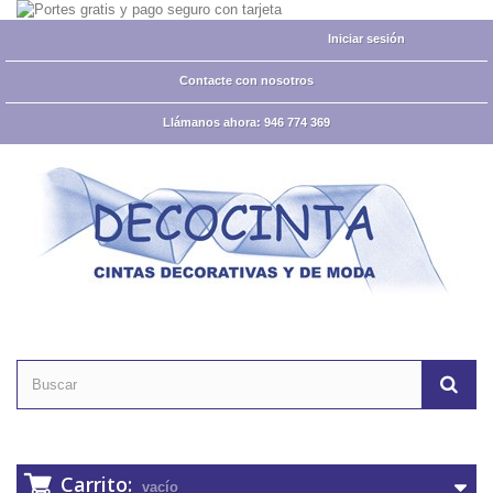
Iniciar sesión
Contacte con nosotros
Llámanos ahora:
946 774 369
Carrito:
vacío