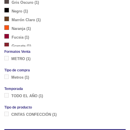
Gris Oscuro
(1)
Negro
(1)
Marrón Claro
(1)
Naranja
(1)
Fucsia
(1)
Granate
(1)
Formatos Venta
Rojo
(1)
METRO
(1)
Verde Botella
(1)
Tipo de compra
Kaki
(1)
Metros
(1)
Turquesa Claro
(1)
Temporada
Azul Marino
(1)
TODO EL AÑO
(1)
Tipo de producto
CINTAS CONFECCIÓN
(1)