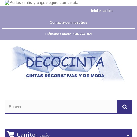
Iniciar sesión
Contacte con nosotros
Llámanos ahora:
946 774 369
Carrito:
vacío