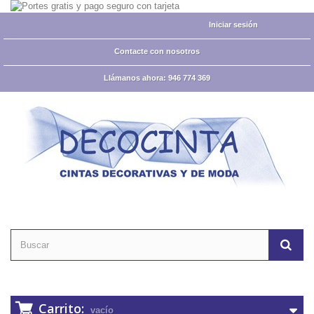
Iniciar sesión
Contacte con nosotros
Llámanos ahora:
946 774 369
Carrito:
vacío