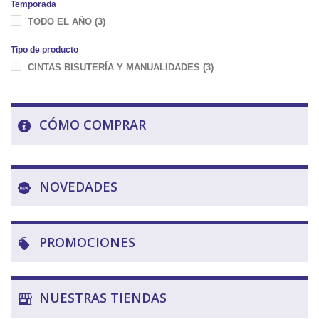
Temporada
Rosita
(1)
TODO EL AÑO
(3)
Fresa
(1)
Tipo de producto
Fucsia
(1)
CINTAS BISUTERÍA Y MANUALIDADES
(3)
Coral Oscuro
(1)
Granate oscuro
(1)
Rojo Carmín
(1)
CÓMO COMPRAR
Rojo
(1)
Verde Lechuga
(1)
Esmeralda
NOVEDADES
(1)
Verde
(1)
Verde Militar
(1)
PROMOCIONES
Rosa Neon
(1)
Amarillo neon
(1)
Verde Neon
(1)
NUESTRAS TIENDAS
Amarillo
(1)