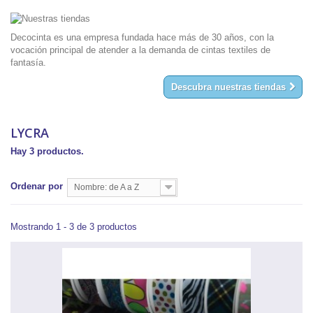
Maiz
(1)
Dorado
(1)
Decocinta es una empresa fundada hace más de 30 años, con la
vocación principal de atender a la demanda de cintas textiles de
Azul Oscuro
(1)
fantasía.
Azulón
(1)
Descubra nuestras tiendas
Turquesa Pálido
(1)
Turquesa Claro
(1)
LYCRA
Turquesa Oscuro
(1)
Hay 3 productos.
Turquesa Mar
(1)
Turquesa
(1)
Ordenar por
Nombre: de A a Z
Petróleo Oscuro
(1)
Azul Marino
(1)
Mostrando 1 - 3 de 3 productos
Azul Marino Oscuro
(1)
Malva
(1)
Berenjena
(1)
Púrpura
(1)