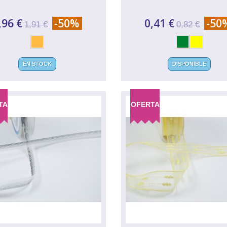
,96 €
-50%
0,41 €
-50
1,91 €
0,82 €
EN STOCK
DISPONIBLE
TA
OFERTA