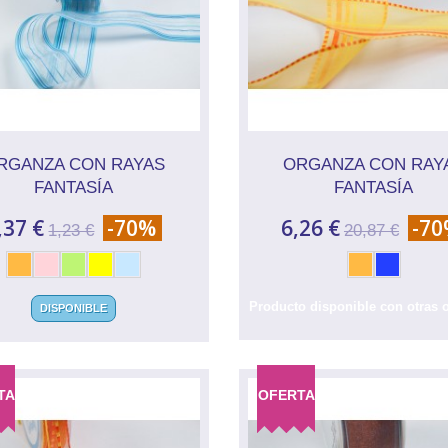
RGANZA CON RAYAS
ORGANZA CON RAY
FANTASÍA
FANTASÍA
,37 €
-70%
6,26 €
-7
1,23 €
20,87 €
Producto disponible con otras 
DISPONIBLE
TA
OFERTA