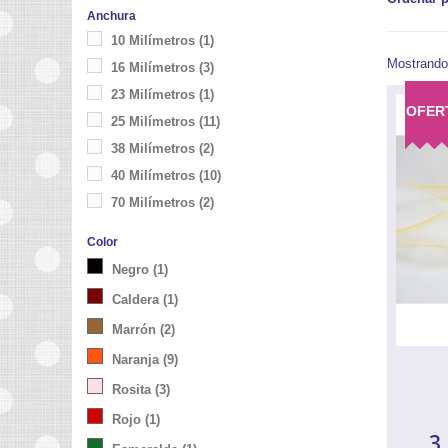
Anchura
10 Milímetros
(1)
Mostrando 
16 Milímetros
(3)
23 Milímetros
(1)
OFER
25 Milímetros
(11)
38 Milímetros
(2)
40 Milímetros
(10)
70 Milímetros
(2)
Color
Negro
(1)
Caldera
(1)
Marrón
(2)
Naranja
(9)
Rosita
(3)
Rojo
(1)
3