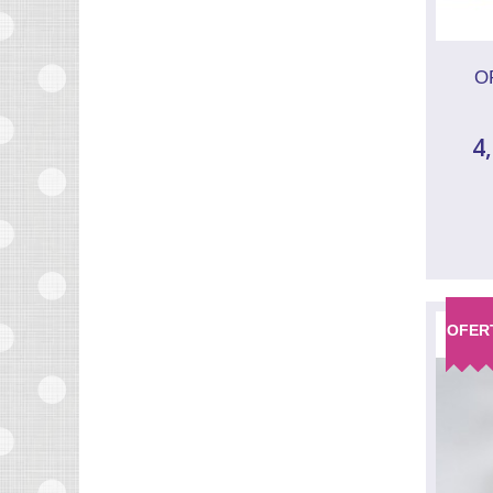
O
4
OFER