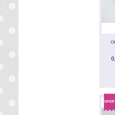
O
0
OFER