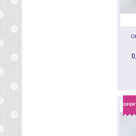
O
0
OFER