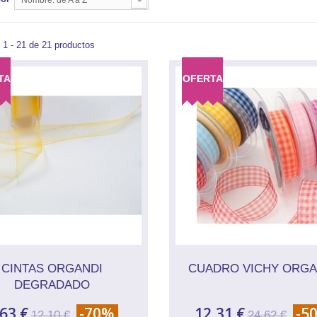
Nombre: de A a Z
1 - 21 de 21 productos
TA
OFERTA
CINTAS ORGANDI
CUADRO VICHY ORG
DEGRADADO
,63 €
-70%
12,31 €
-5
12,10 €
24,62 €