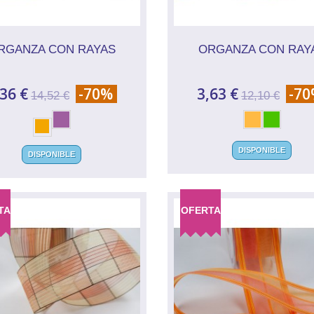
RGANZA CON RAYAS
ORGANZA CON RAY
,36 €
-70%
3,63 €
-7
14,52 €
12,10 €
DISPONIBLE
DISPONIBLE
TA
OFERTA