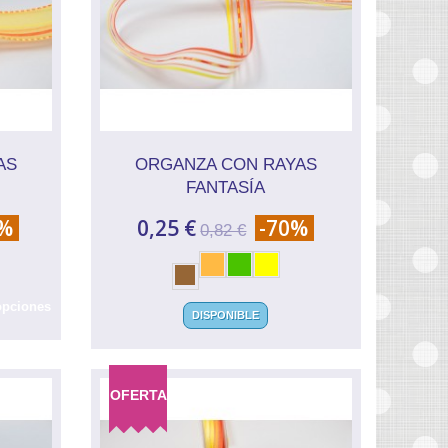
AS
ORGANZA CON RAYAS
FANTASÍA
0%
0,25 €
-70%
0,82 €
opciones
DISPONIBLE
OFERTA