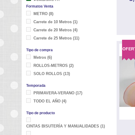
Esmeralda
(1)
Formatos Venta
Verde
(4)
METRO
(8)
Verde Pistacho
(1)
Carrete de 10 Metros
(1)
Amarillo
(11)
Carrete de 20 Metros
(4)
Maiz
(2)
Carrete de 25 Metros
(11)
Celeste
(2)
OFER
Tipo de compra
Azul
(2)
Metros
(6)
Violeta
(1)
ROLLOS-METROS
(2)
SOLO ROLLOS
(13)
Temporada
PRIMAVERA-VERANO
(17)
TODO EL AÑO
(4)
Tipo de producto
CINTAS BISUTERÍA Y MANUALIDADES
(1)