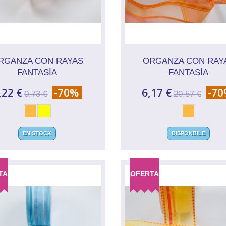
RGANZA CON RAYAS
ORGANZA CON RAY
FANTASÍA
FANTASÍA
,22 €
-70%
6,17 €
-7
0,73 €
20,57 €
EN STOCK
DISPONBILE
TA
OFERTA