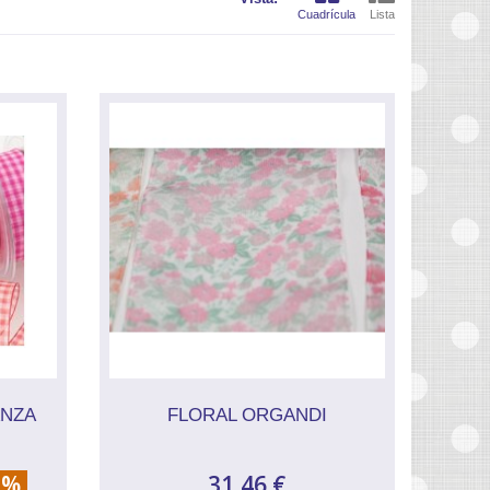
Cuadrícula
Lista
ANZA
FLORAL ORGANDI
0%
31,46 €