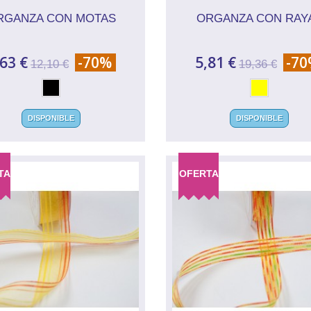
RGANZA CON MOTAS
ORGANZA CON RAY
,63 €
-70%
5,81 €
-7
12,10 €
19,36 €
DISPONIBLE
DISPONIBLE
TA
OFERTA