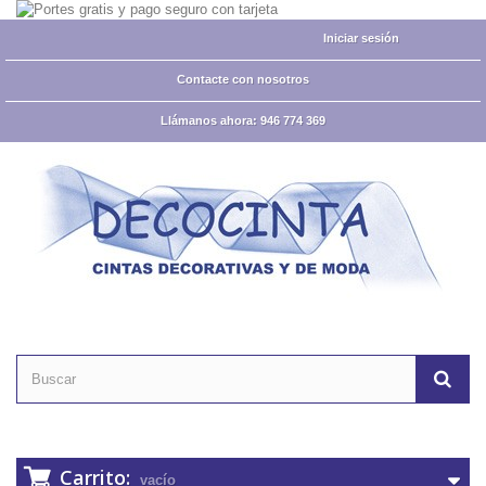
Iniciar sesión
Contacte con nosotros
Llámanos ahora:
946 774 369
Carrito:
vacío