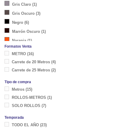
Gris Claro
(1)
Gris Oscuro
(3)
Negro
(6)
Marrón Oscuro
(1)
Naranja
(1)
Formatos Venta
Rosa
(1)
METRO
(16)
Rosa Chicle
(3)
Carrete de 20 Metros
(4)
Fucsia
(1)
Carrete de 25 Metros
(2)
Rojo
(6)
Tipo de compra
Verde Menta
(5)
Metros
(15)
Azul
(1)
ROLLOS-METROS
(1)
Azulón
(1)
SOLO ROLLOS
(7)
Lila
(1)
Temporada
Morado
(1)
TODO EL AÑO
(23)
Crema-Rojo
(1)