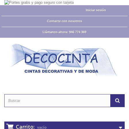
Iniciar sesión
Contacte con nosotros
Llámanos ahora:
946 774 369
Carrito:
vacío