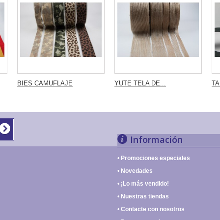
BIES CAMUFLAJE
YUTE TELA DE...
TA
Información
Promociones especiales
Novedades
¡Lo más vendido!
Nuestras tiendas
Contacte con nosotros