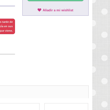
Añadir a mi wishlist
s tarde de
cía en sus
que viene.